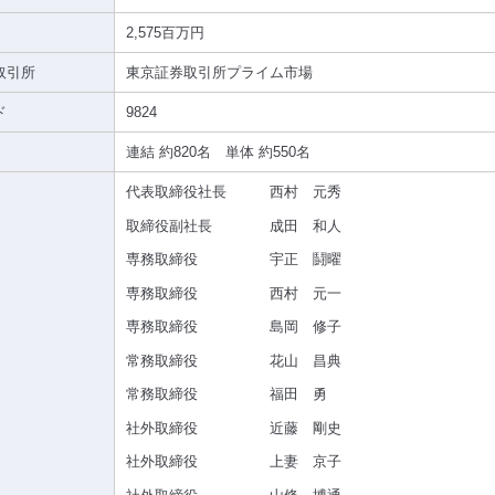
2,575百万円
取引所
東京証券取引所プライム市場
ド
9824
連結 約820名 単体 約550名
代表取締役社長
西村 元秀
取締役副社長
成田 和人
専務取締役
宇正 鬪曜
専務取締役
西村 元一
専務取締役
島岡 修子
常務取締役
花山 昌典
常務取締役
福田 勇
社外取締役
近藤 剛史
社外取締役
上妻 京子