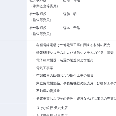
社外取締役
山條 博通
（常勤監査等委員）
社外取締役
森脇 朗
（監査等委員）
社外取締役
森本 千晶
（監査等委員）
各種電線電纜その他電気工事に関する材料の販売
情報処理システムおよび通信システムの開発、販売
電子制禦機器・装置の製造および販売
電気工事業
空調機器の販売および据付工事の請負
家庭用電機製品、事務用機器の販売および据付工事
不動産の賃貸業
発電事業およびその管理・運営ならびに電気の売買
りそな銀行 天六支店
みずほ銀行 梅田支店